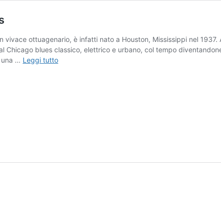
s
un vivace ottuagenario, è infatti nato a Houston, Mississippi nel 19
 al Chicago blues classico, elettrico e urbano, col tempo diventandon
Willie
n una …
Leggi tutto
Buck-
Live
At
Buddy
Guy’s
Legends