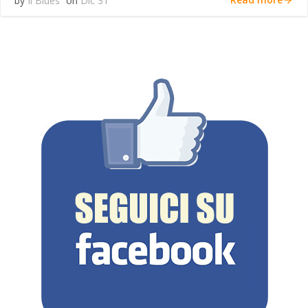
by
Il Blues
on
Dic 31