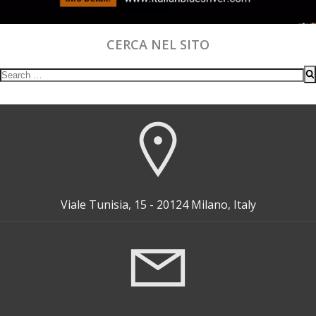
CERCA NEL SITO
Search
for:
Viale Tunisia, 15 - 20124 Milano, Italy