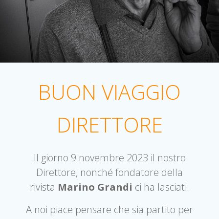
BUON VIAGGIO
DIRETTORE
Il giorno 9 novembre 2023 il nostro
Direttore, nonché fondatore della
rivista
Marino Grandi
ci ha lasciati.
A noi piace pensare che sia partito per