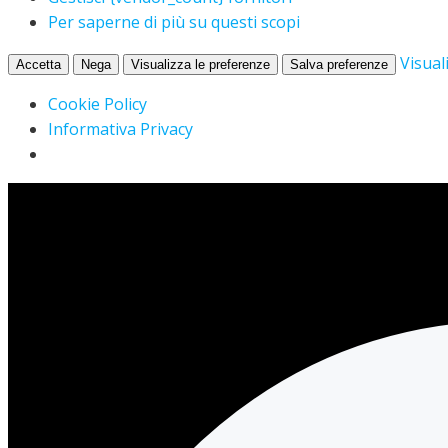
Per saperne di più su questi scopi
Visual
Accetta
Nega
Visualizza le preferenze
Salva preferenze
Cookie Policy
Informativa Privacy
Vai
al
contenuto