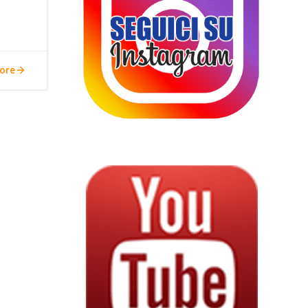
e
ore