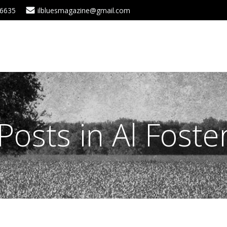
 6635
ilbluesmagazine@gmail.com
Posts in Al Foste