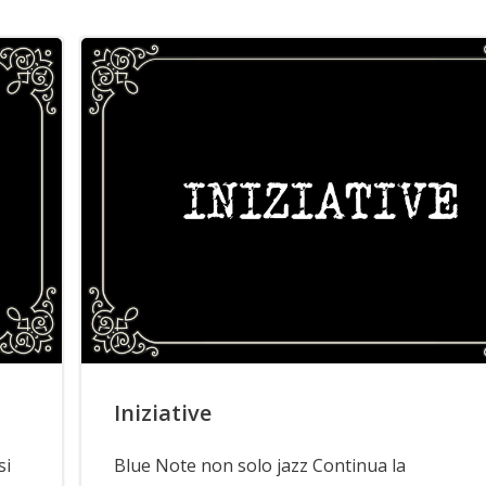
Iniziative
si
Blue Note non solo jazz Continua la