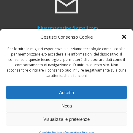
ilbluesmagazine@gmail.com
Gestisci Consenso Cookie
Per fornire le migliori esperienze, utilizziamo tecnologie come i cookie
per memorizzare e/o accedere alle informazioni del dispositivo. Il
consenso a queste tecnologie ci permetterà di elaborare dati come il
comportamento di navigazione o ID unici su questo sito. Non
acconsentire o ritirare il consenso può influire negativamente su alcune
caratteristiche e funzioni.
+39 339 748 6635
Accetta
Nega
Visualizza le preferenze
© 2026 Il Blues Magazine. Powered by
A-Z Blues
Cookie Policy
Informativa Privacy