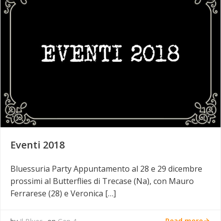
Eventi 2018
Bluessuria Party Appuntamento al 28 e 29 dicembre
prossimi al Butterflies di Trecase (Na), con Mauro
Ferrarese (28) e Veronica […]
Read more