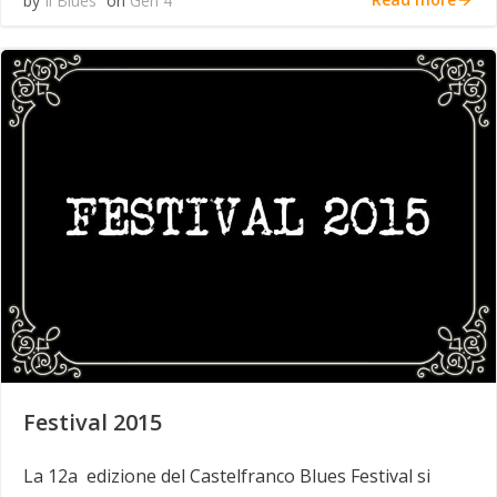
by
Il Blues
on
Gen 4
Festival 2015
La 12a edizione del Castelfranco Blues Festival si