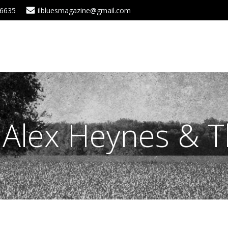
 6635
ilbluesmagazine@gmail.com
n Alex Heynes & T