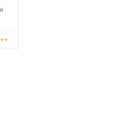
al
re