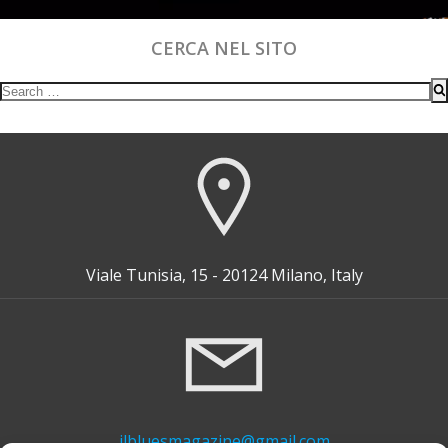
CERCA NEL SITO
Search
for:
Viale Tunisia, 15 - 20124 Milano, Italy
ilbluesmagazine@gmail.com