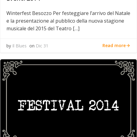
Winterfest Besozzo Per festeggiare l’arrivo del Natale
e la presentazione al pubblico della nuova stagione
musicale del 2015 del Teatro […]
Read more
by
Il Blues
on
Dic 31