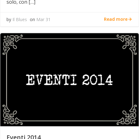
solo, con […]
Read more
by
Il Blues
on
Mar 31
Eventi 2014