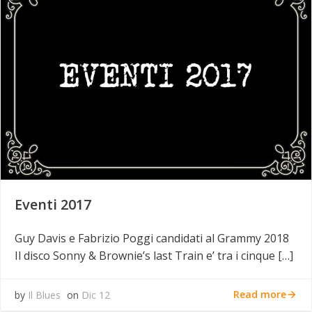
Eventi 2017
Guy Davis e Fabrizio Poggi candidati al Grammy 2018
Il disco Sonny & Brownie’s last Train e’ tra i cinque […]
Read more
by
Il Blues
on
Dic 12