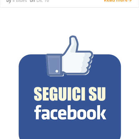
by
Il Blues
on
Dic 16