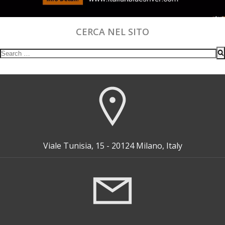
CERCA NEL SITO
Search
for:
Viale Tunisia, 15 - 20124 Milano, Italy