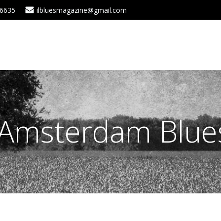
 6635
ilbluesmagazine@gmail.com
 Amsterdam Blues