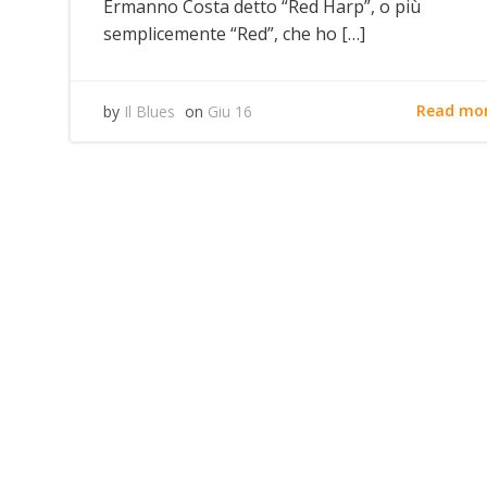
Ermanno Costa detto “Red Harp”, o più
semplicemente “Red”, che ho […]
Read mo
by
Il Blues
on
Giu 16