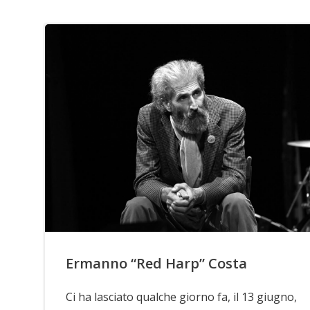
Ermanno “Red Harp” Costa
Ci ha lasciato qualche giorno fa, il 13 giugno,