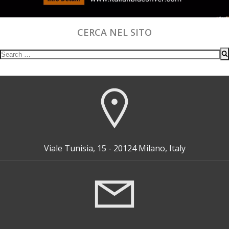
CERCA NEL SITO
Search
for:
Viale Tunisia, 15 - 20124 Milano, Italy