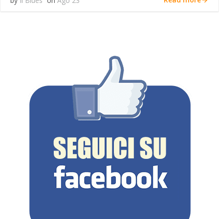
by
Il Blues
on
Ago 23