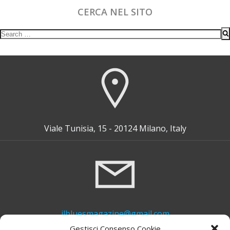
CERCA NEL SITO
Search
for:
Viale Tunisia, 15 - 20124 Milano, Italy
ilbluesmagazine@gmail.com
Gestisci Consenso Cookie