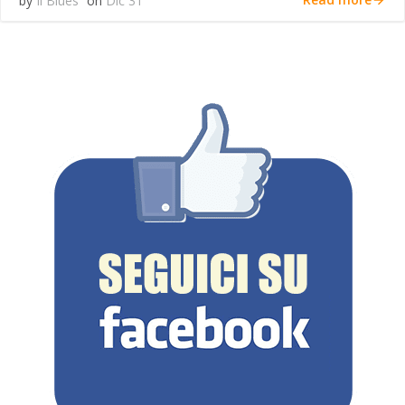
by
Il Blues
on
Dic 31