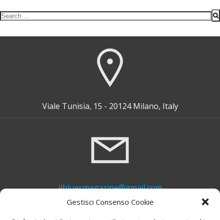
Search
for:
Viale Tunisia, 15 - 20124 Milano, Italy
ilbluesmagazine@gmail.com
Gestisci Consenso Cookie