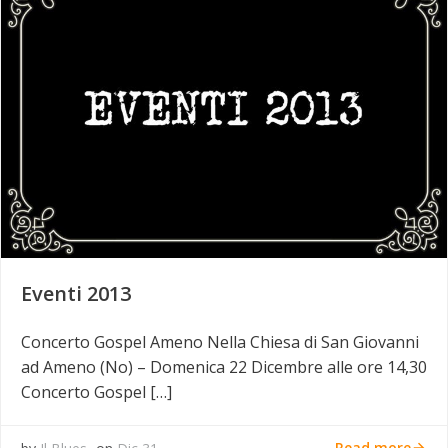
Eventi 2013
Concerto Gospel Ameno Nella Chiesa di San Giovanni
ad Ameno (No) – Domenica 22 Dicembre alle ore 14,30
Concerto Gospel […]
Read more