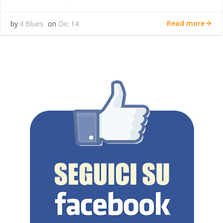
Read more
by
Il Blues
on
Dic 14