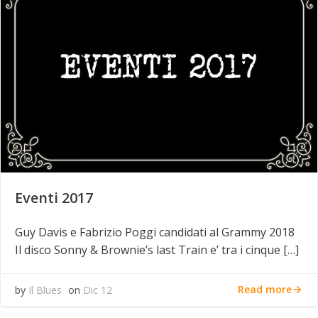
Eventi 2017
Guy Davis e Fabrizio Poggi candidati al Grammy 2018
Il disco Sonny & Brownie’s last Train e’ tra i cinque […]
Read more
by
Il Blues
on
Dic 12