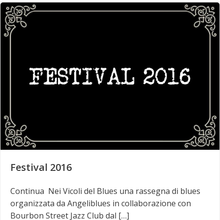
Festival 2016
Continua Nei Vicoli del Blues una rassegna di blues
organizzata da Angeliblues in collaborazione con
Bourbon Street Jazz Club dal […]