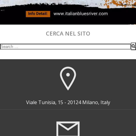
CERCA NEL SITO
Search
for:
Viale Tunisia, 15 - 20124 Milano, Italy