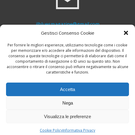
ilbluesmagazine@gmail.com
Gestisci Consenso Cookie
Per fornire le migliori esperienze, utilizziamo tecnologie come i cookie
per memorizzare e/o accedere alle informazioni del dispositivo. Il
consenso a queste tecnologie ci permetterà di elaborare dati come il
comportamento di navigazione o ID unici su questo sito. Non
acconsentire o ritirare il consenso può influire negativamente su alcune
caratteristiche e funzioni.
+39 339 748 6635
Accetta
Nega
Visualizza le preferenze
© 2026 Il Blues Magazine. Powered by
A-Z Blues
Cookie Policy
Informativa Privacy