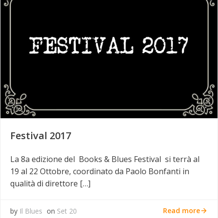
Festival 2017
La 8a edizione del Books & Blues Festival si terrà al
19 al 22 Ottobre, coordinato da Paolo Bonfanti in
qualità di direttore […]
Read more
by
Il Blues
on
Set 20