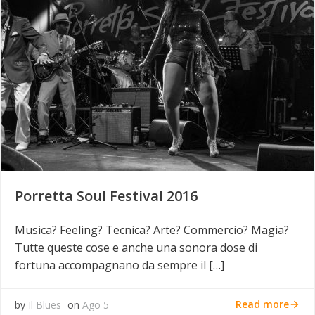
Porretta Soul Festival 2016
Musica? Feeling? Tecnica? Arte? Commercio? Magia?
Tutte queste cose e anche una sonora dose di
fortuna accompagnano da sempre il […]
Read more
by
Il Blues
on
Ago 5