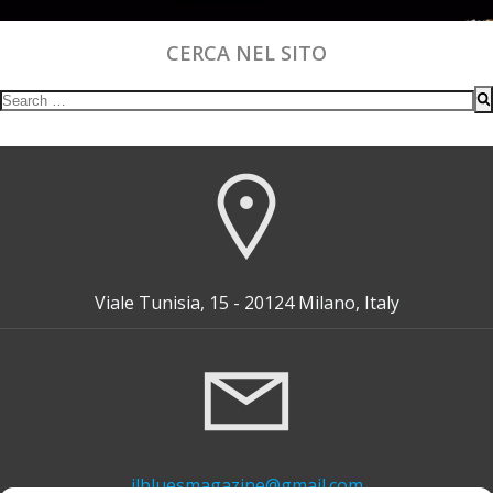
CERCA NEL SITO
Search
for:
Viale Tunisia, 15 - 20124 Milano, Italy
ilbluesmagazine@gmail.com