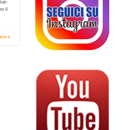
lue-
o il
ore