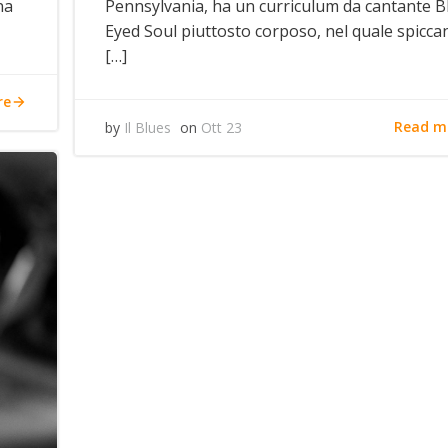
na
Pennsylvania, ha un curriculum da cantante B
Eyed Soul piuttosto corposo, nel quale spiccan
[…]
re
Read m
by
Il Blues
on
Ott 23