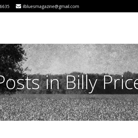
 6635
ilbluesmagazine@gmail.com
Posts in Billy Pric