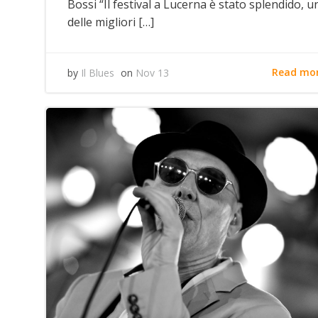
Bossi “Il festival a Lucerna è stato splendido, u
delle migliori […]
Read mo
by
Il Blues
on
Nov 13