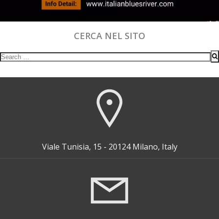
CERCA NEL SITO
Search
for:
Viale Tunisia, 15 - 20124 Milano, Italy