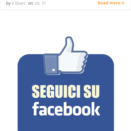
Read more
by
Il Blues
on
Dic 31