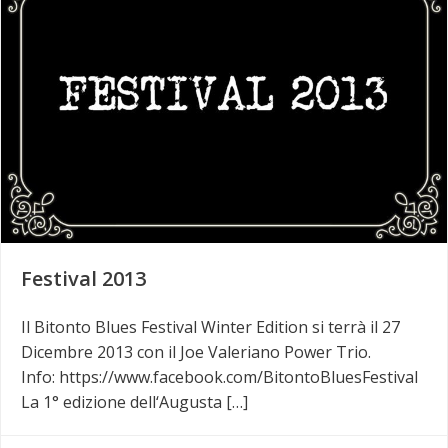
Festival 2013
Il Bitonto Blues Festival Winter Edition si terrà il 27
Dicembre 2013 con il Joe Valeriano Power Trio.
Info: https://www.facebook.com/BitontoBluesFestival
La 1° edizione dell‘Augusta […]