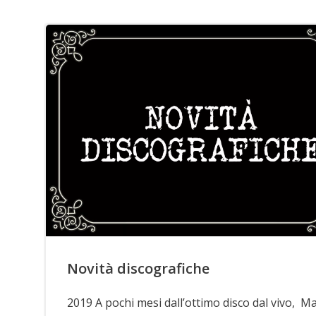
Novità discografiche
2019 A pochi mesi dall’ottimo disco dal vivo, Ma