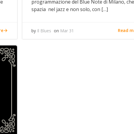
We
programmazione del Blue Note di Milano, ch
spazia nel jazz e non solo, con […]
re
Read m
by
Il Blues
on
Mar 31