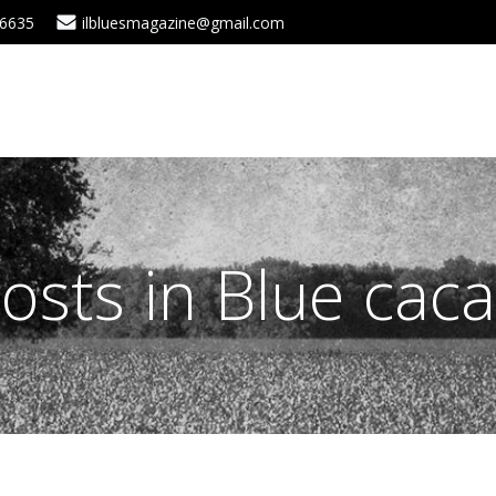
 6635
ilbluesmagazine@gmail.com
osts in Blue cac