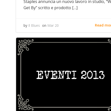
Staples annuncia un nuovo lavoro in studio, “
Get By” scritto e prodotto […]
Read mo
by
Il Blues
on
Mar 20