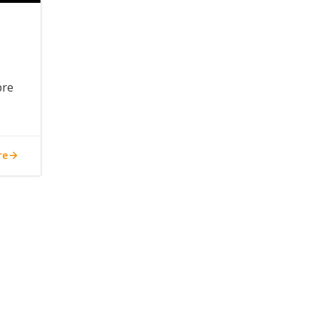
bre
re