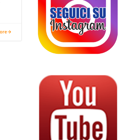
e
ore