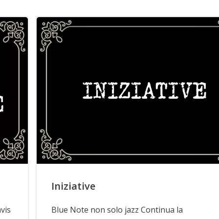
Iniziative
vis
Blue Note non solo jazz Continua la