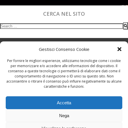
CERCA NEL SITO
Search
for:
Gestisci Consenso Cookie
Per fornire le migliori esperienze, utilizziamo tecnologie come i cookie
per memorizzare e/o accedere alle informazioni del dispositivo. Il
consenso a queste tecnologie ci permetterà di elaborare dati come il
comportamento di navigazione o ID unici su questo sito. Non
Viale Tunisia, 15 - 20124 Milano, Italy
acconsentire o ritirare il consenso può influire negativamente su alcune
caratteristiche e funzioni.
Accetta
Nega
ilbluesmagazine@gmail.com