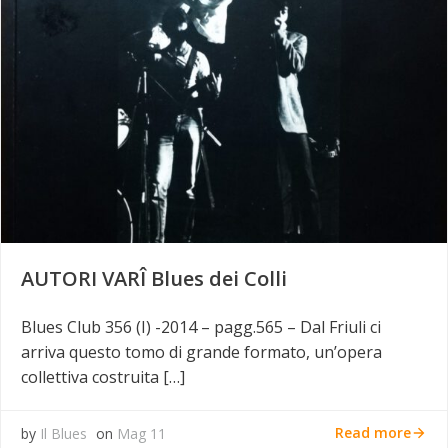
AUTORI VARÎ Blues dei Colli
Blues Club 356 (I) -2014 – pagg.565 – Dal Friuli ci
arriva questo tomo di grande formato, un’opera
collettiva costruita […]
Read more
by
Il Blues
on
Mag 11