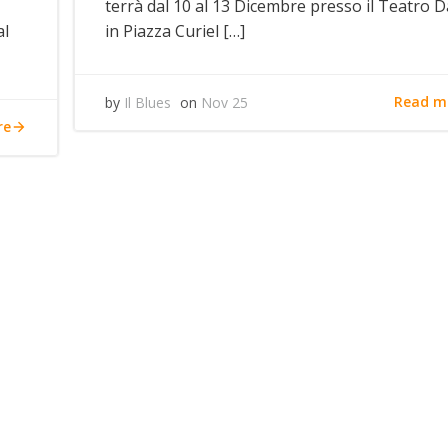
terrà dal 10 al 13 Dicembre presso il Teatro 
al
in Piazza Curiel […]
Read m
by
Il Blues
on
Nov 25
re