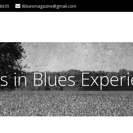
 6635
ilbluesmagazine@gmail.com
s in Blues Exper