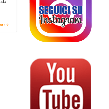
Dadà
ore