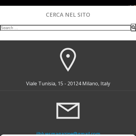
CERCA NEL SITO
Search
for:
Viale Tunisia, 15 - 20124 Milano, Italy
ilbluesmagazine@gmail.com