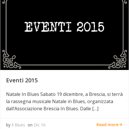
Eventi 2015
Natale In Blues Sabato 19 dicembre, a Brescia, si terrà
la rassegna musicale Natale in Blues, organizzata
dall’Associazione Brescia In Blues. Dalle […]
Read more
by
Il Blues
on
Dic 16