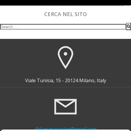
CERCA NEL SITO
Search
for:
Viale Tunisia, 15 - 20124 Milano, Italy
ilbluesmagazine@gmail.com