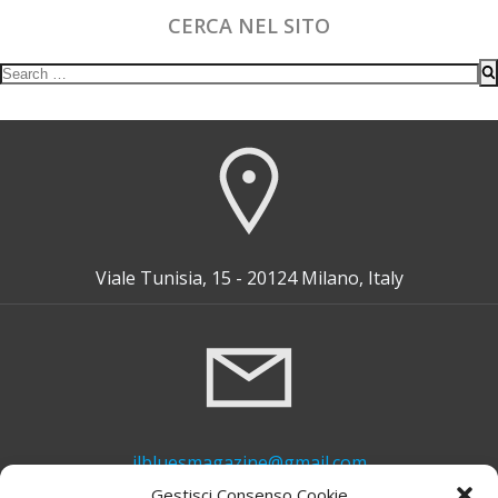
CERCA NEL SITO
Search
for:
Viale Tunisia, 15 - 20124 Milano, Italy
ilbluesmagazine@gmail.com
Gestisci Consenso Cookie