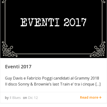
Eventi 2017
Guy Davis e Fabrizio Poggi candidati al Grammy 2018
Il disco Sonny & Brownie’s last Train e’ tra i cinque […]
Read more
by
Il Blues
on
Dic 12