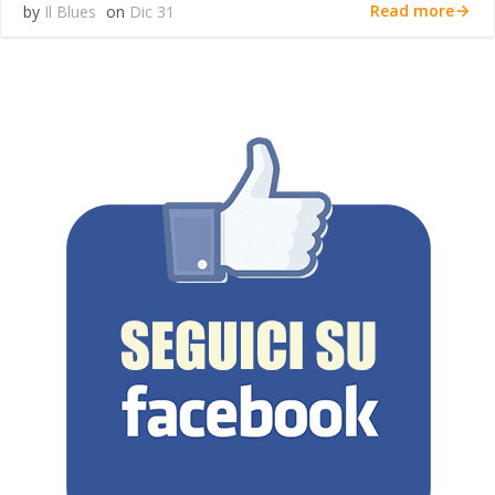
Read more
by
Il Blues
on
Dic 31