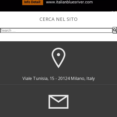
CERCA NEL SITO
Search
for:
Viale Tunisia, 15 - 20124 Milano, Italy