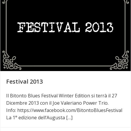
Festival 2013
Il Bitonto Blues Festival Winter Edition si terrà il 27
Dicembre 2013 con il Joe Valeriano Power Trio.
Info: https://www.facebook.com/BitontoBluesFestival
La 1° edizione dell‘Augusta […]