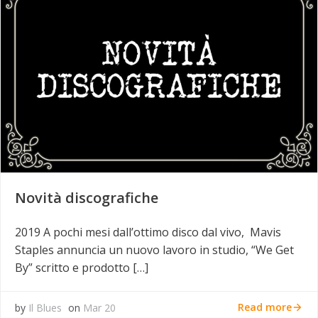
Novità discografiche
2019 A pochi mesi dall’ottimo disco dal vivo, Mavis
Staples annuncia un nuovo lavoro in studio, “We Get
By” scritto e prodotto […]
Read more
by
Il Blues
on
Mar 20