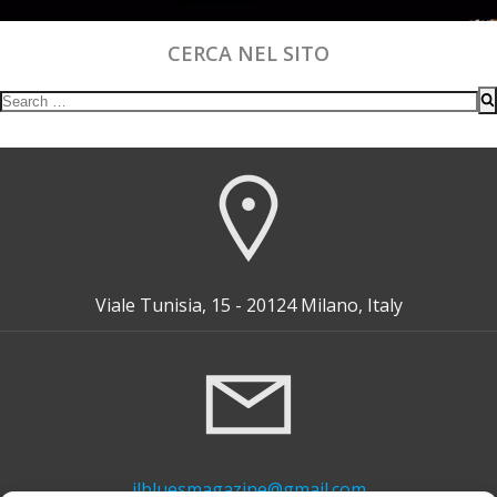
CERCA NEL SITO
Search
for:
Viale Tunisia, 15 - 20124 Milano, Italy
ilbluesmagazine@gmail.com