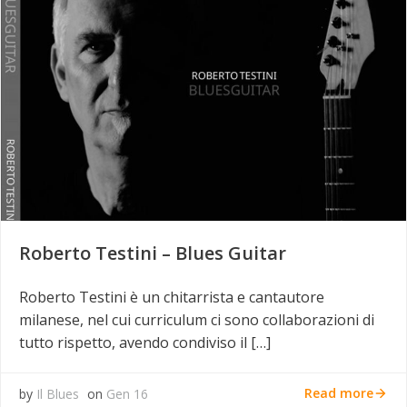
Roberto Testini – Blues Guitar
Roberto Testini è un chitarrista e cantautore
milanese, nel cui curriculum ci sono collaborazioni di
tutto rispetto, avendo condiviso il […]
Read more
by
Il Blues
on
Gen 16