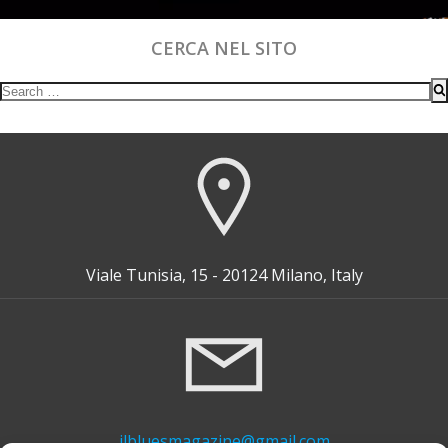
CERCA NEL SITO
Search
for:
Viale Tunisia, 15 - 20124 Milano, Italy
ilbluesmagazine@gmail.com