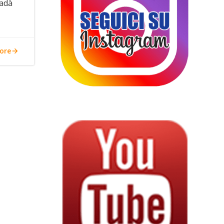
Dadà
ore