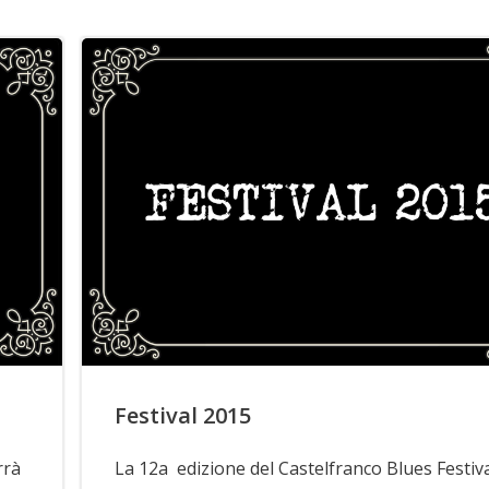
Festival 2015
rrà
La 12a edizione del Castelfranco Blues Festiva