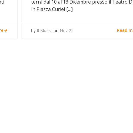
ti
terrà dal 10 al 13 Dicembre presso il Teatro 
in Piazza Curiel […]
re
Read m
by
Il Blues
on
Nov 25