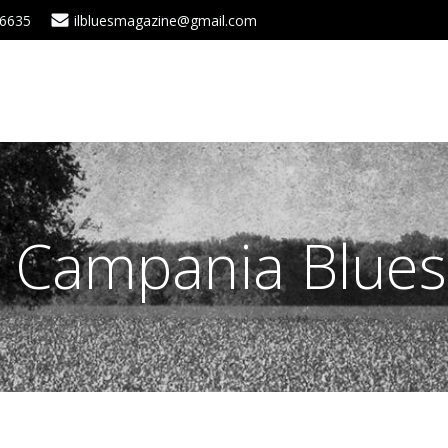
 6635
ilbluesmagazine@gmail.com
n Campania Blues 