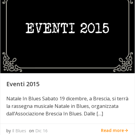
Eventi 2015
Natale In Blues Sabato 19 dicembre, a Brescia, si terrà
la rassegna musicale Natale in Blues, organizzata
dall’Associazione Brescia In Blues. Dalle […]
Read more
by
Il Blues
on
Dic 16