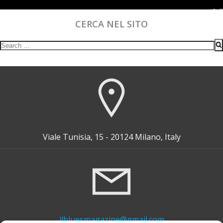
CERCA NEL SITO
Search
for:
Viale Tunisia, 15 - 20124 Milano, Italy
ilbluesmagazine@gmail.com