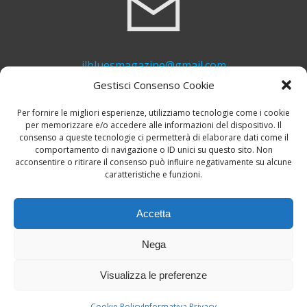
ilbluesmagazine@gmail.com
Gestisci Consenso Cookie
Per fornire le migliori esperienze, utilizziamo tecnologie come i cookie
per memorizzare e/o accedere alle informazioni del dispositivo. Il
consenso a queste tecnologie ci permetterà di elaborare dati come il
comportamento di navigazione o ID unici su questo sito. Non
acconsentire o ritirare il consenso può influire negativamente su alcune
caratteristiche e funzioni.
+39 339 748 6635
Accetta
Nega
Visualizza le preferenze
© 2026 Il Blues Magazine. Powered by
A-Z Blues
Cookie Policy
Informativa Privacy