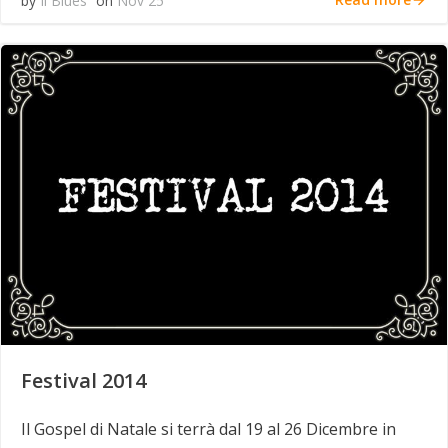
by
Il Blues
on
Nov 25
Festival 2014
Il Gospel di Natale si terrà dal 19 al 26 Dicembre in