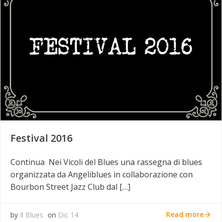
Festival 2016
Continua Nei Vicoli del Blues una rassegna di blues
organizzata da Angeliblues in collaborazione con
Bourbon Street Jazz Club dal […]
Read more
by
Il Blues
on
Dic 14