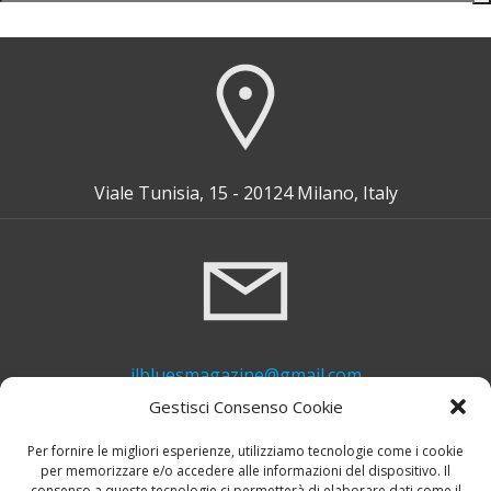
for:
Viale Tunisia, 15 - 20124 Milano, Italy
ilbluesmagazine@gmail.com
Gestisci Consenso Cookie
Per fornire le migliori esperienze, utilizziamo tecnologie come i cookie
per memorizzare e/o accedere alle informazioni del dispositivo. Il
consenso a queste tecnologie ci permetterà di elaborare dati come il