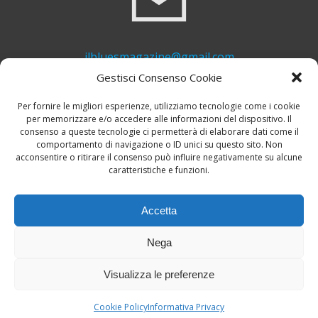
ilbluesmagazine@gmail.com
Gestisci Consenso Cookie
Per fornire le migliori esperienze, utilizziamo tecnologie come i cookie
per memorizzare e/o accedere alle informazioni del dispositivo. Il
consenso a queste tecnologie ci permetterà di elaborare dati come il
comportamento di navigazione o ID unici su questo sito. Non
acconsentire o ritirare il consenso può influire negativamente su alcune
caratteristiche e funzioni.
+39 339 748 6635
Accetta
Nega
Visualizza le preferenze
© 2026 Il Blues Magazine. Powered by
A-Z Blues
Cookie Policy
Informativa Privacy