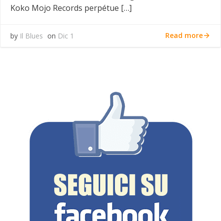
Koko Mojo Records perpétue […]
Read more
by
Il Blues
on
Dic 1