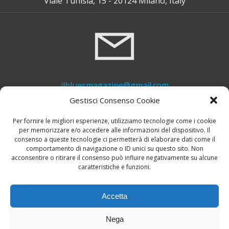
Viale Tunisia, 15 - 20124 Milano, Italy
ilbluesmagazine@gmail.com
Gestisci Consenso Cookie
Per fornire le migliori esperienze, utilizziamo tecnologie come i cookie
per memorizzare e/o accedere alle informazioni del dispositivo. Il
consenso a queste tecnologie ci permetterà di elaborare dati come il
comportamento di navigazione o ID unici su questo sito. Non
acconsentire o ritirare il consenso può influire negativamente su alcune
caratteristiche e funzioni.
+39 339 748 6635
Accetta
Nega