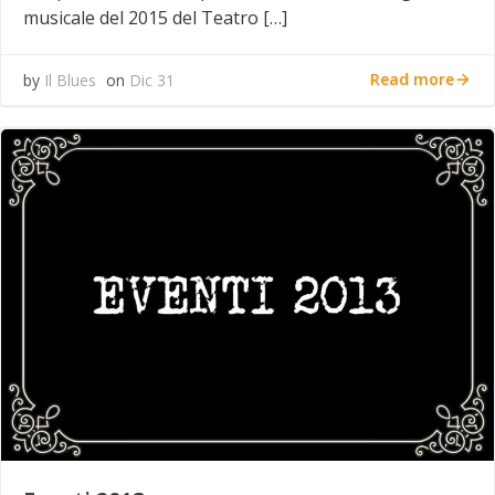
musicale del 2015 del Teatro […]
Read more
by
Il Blues
on
Dic 31