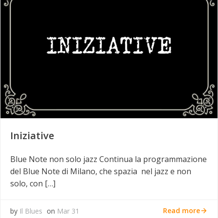
Iniziative
Blue Note non solo jazz Continua la programmazione
del Blue Note di Milano, che spazia nel jazz e non
solo, con […]
Read more
by
Il Blues
on
Mar 31