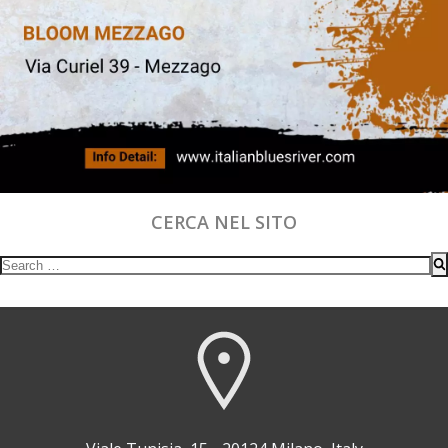
CERCA NEL SITO
Search
for: