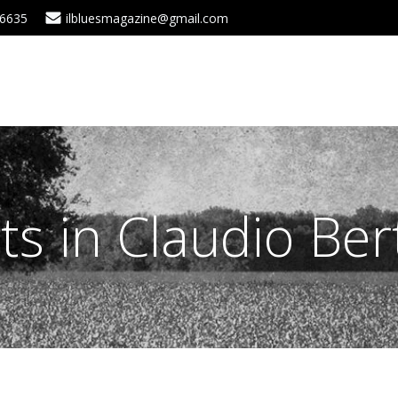
 6635
ilbluesmagazine@gmail.com
ts in Claudio Ber