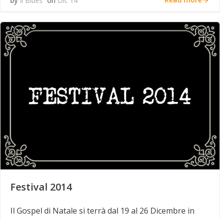
by
Il Blues
on
Dic 14
Festival 2014
Il Gospel di Natale si terrà dal 19 al 26 Dicembre in