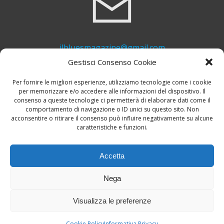
ilbluesmagazine@gmail.com
Gestisci Consenso Cookie
Per fornire le migliori esperienze, utilizziamo tecnologie come i cookie
per memorizzare e/o accedere alle informazioni del dispositivo. Il
consenso a queste tecnologie ci permetterà di elaborare dati come il
comportamento di navigazione o ID unici su questo sito. Non
acconsentire o ritirare il consenso può influire negativamente su alcune
caratteristiche e funzioni.
+39 339 748 6635
Accetta
Nega
Visualizza le preferenze
© 2026 Il Blues Magazine. Powered by
A-Z Blues
Cookie Policy
Informativa Privacy