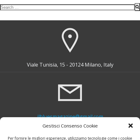
Search
for:
Viale Tunisia, 15 - 20124 Milano, Italy
ilbluesmagazine@gmail.com
Gestisci Consenso Cookie
Per fornire le migliori esperienze, utilizziamo tecnologie come i cookie