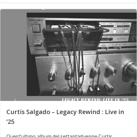
Curtis Salgado – Legacy Rewind : Live in
’25
Quest’ultimo album del settantaduenne Curtis