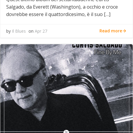
Salgado, da Everett (Washington), a occhio e croce
dovrebbe essere il quattordicesimo, è il suo […]
Read more
by
Il Blues
on
Apr 27