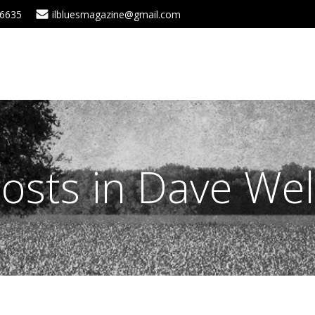
 6635
ilbluesmagazine@gmail.com
osts in Dave We