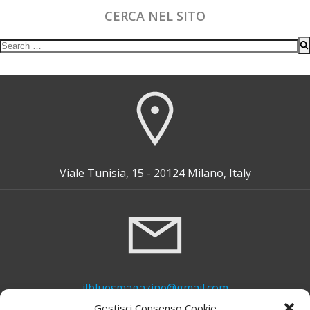
CERCA NEL SITO
Search
for:
Viale Tunisia, 15 - 20124 Milano, Italy
ilbluesmagazine@gmail.com
Gestisci Consenso Cookie