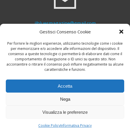
ilbluesmagazine@gmail.com
Gestisci Consenso Cookie
Per fornire le migliori esperienze, utilizziamo tecnologie come i cookie
per memorizzare e/o accedere alle informazioni del dispositivo. Il
consenso a queste tecnologie ci permetterà di elaborare dati come il
comportamento di navigazione o ID unici su questo sito. Non
acconsentire o ritirare il consenso può influire negativamente su alcune
caratteristiche e funzioni.
+39 339 748 6635
Accetta
Nega
Visualizza le preferenze
© 2026 Il Blues Magazine. Powered by
A-Z Blues
Cookie Policy
Informativa Privacy