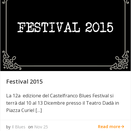
Festival 2015
La 12a edizione del Castelfranco Blues Festival si
terrà dal 10 al 13 Dicembre presso il Teatro Dadà in
Piazza Curiel […]
Read more
by
Il Blues
on
Nov 25