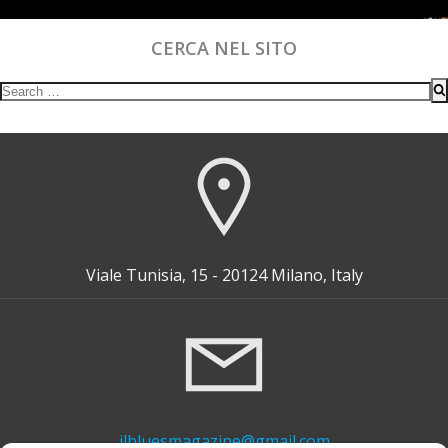
CERCA NEL SITO
Search
for:
Viale Tunisia, 15 - 20124 Milano, Italy
ilbluesmagazine@gmail.com