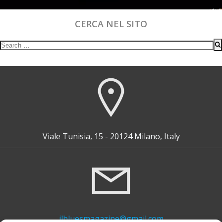
CERCA NEL SITO
Search
for:
Viale Tunisia, 15 - 20124 Milano, Italy
ilbluesmagazine@gmail.com