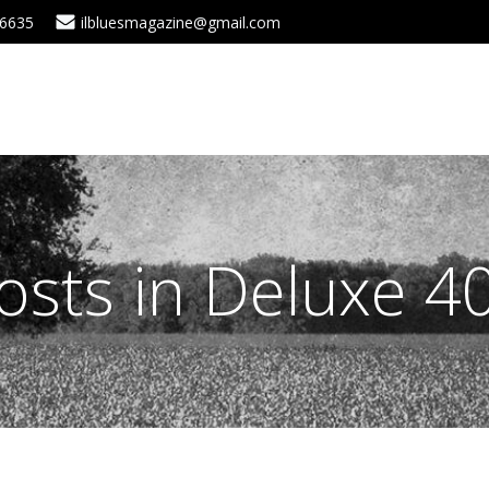
 6635
ilbluesmagazine@gmail.com
osts in Deluxe 4