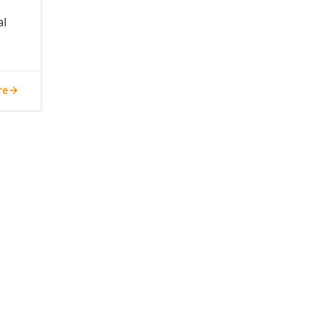
al
re