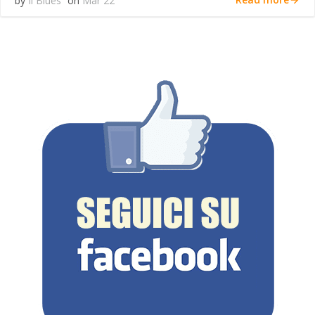
by
Il Blues
on
Mar 22