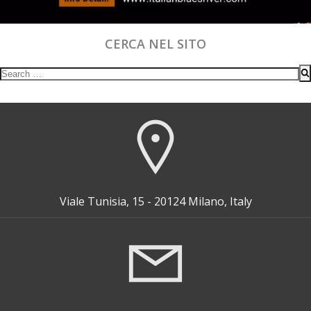
CERCA NEL SITO
Search
for:
Viale Tunisia, 15 - 20124 Milano, Italy