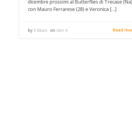
dicembre prossimi al Butterflies di Trecase (Na)
con Mauro Ferrarese (28) e Veronica […]
Read mo
by
Il Blues
on
Gen 4