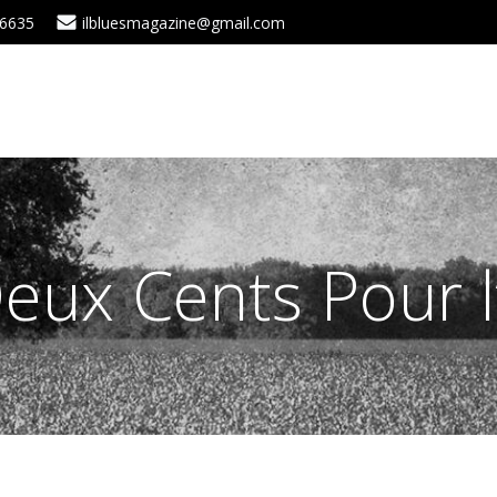
 6635
ilbluesmagazine@gmail.com
Deux Cents Pour l