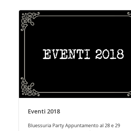
Eventi 2018
Bluessuria Party Appuntamento al 28 e 29