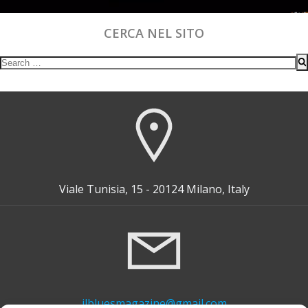
CERCA NEL SITO
Search
for:
Viale Tunisia, 15 - 20124 Milano, Italy
ilbluesmagazine@gmail.com