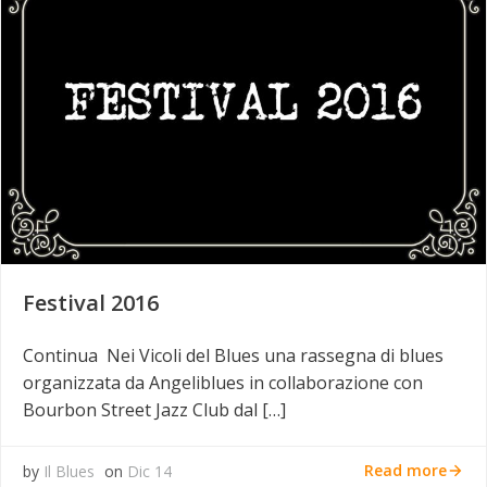
Festival 2016
Continua Nei Vicoli del Blues una rassegna di blues
organizzata da Angeliblues in collaborazione con
Bourbon Street Jazz Club dal […]
Read more
by
Il Blues
on
Dic 14