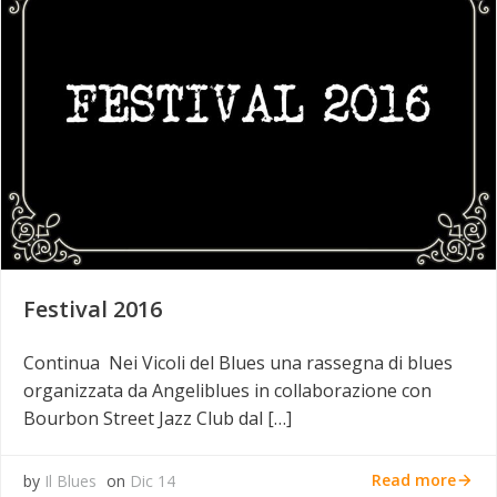
Festival 2016
Continua Nei Vicoli del Blues una rassegna di blues
organizzata da Angeliblues in collaborazione con
Bourbon Street Jazz Club dal […]
Read more
by
Il Blues
on
Dic 14