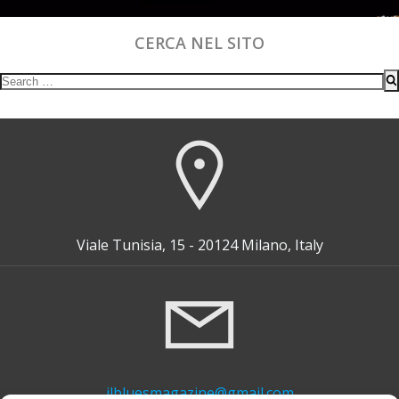
CERCA NEL SITO
Search
for:
Viale Tunisia, 15 - 20124 Milano, Italy
ilbluesmagazine@gmail.com