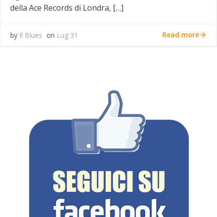
della Ace Records di Londra, […]
Read more
by
Il Blues
on
Lug 31