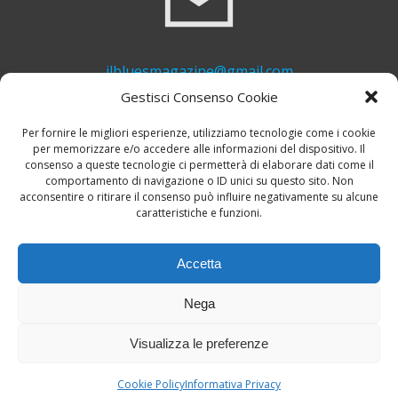
ilbluesmagazine@gmail.com
Gestisci Consenso Cookie
Per fornire le migliori esperienze, utilizziamo tecnologie come i cookie
per memorizzare e/o accedere alle informazioni del dispositivo. Il
consenso a queste tecnologie ci permetterà di elaborare dati come il
comportamento di navigazione o ID unici su questo sito. Non
acconsentire o ritirare il consenso può influire negativamente su alcune
caratteristiche e funzioni.
+39 339 748 6635
Accetta
Nega
Visualizza le preferenze
© 2026 Il Blues Magazine. Powered by
A-Z Blues
Cookie Policy
Informativa Privacy