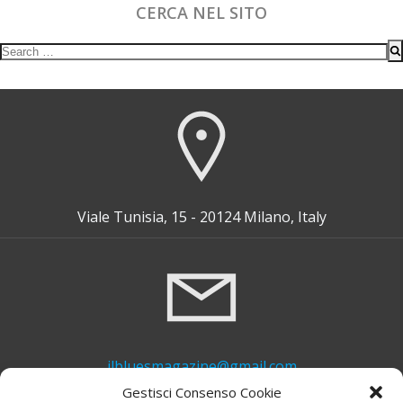
CERCA NEL SITO
Search
for:
Viale Tunisia, 15 - 20124 Milano, Italy
ilbluesmagazine@gmail.com
Gestisci Consenso Cookie